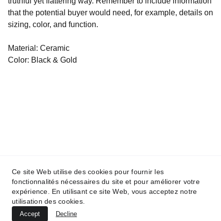
truthful yet flattering way. Remember to include information
that the potential buyer would need, for example, details on
sizing, color, and function.
Material: Ceramic
Color: Black & Gold
Ce site Web utilise des cookies pour fournir les
fonctionnalités nécessaires du site et pour améliorer votre
Contact
expérience. En utilisant ce site Web, vous acceptez notre
Mentions légales
utilisation des cookies.
Accept
Decline