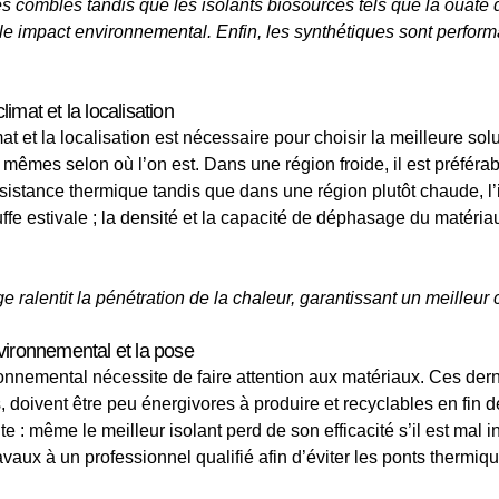
les combles tandis que les isolants biosourcés tels que la ouate d
ible impact environnemental. Enfin, les synthétiques sont perfor
imat et la localisation
t et la localisation est nécessaire pour choisir la meilleure solut
mêmes selon où l’on est. Dans une région froide, il est préférab
résistance thermique tandis que dans une région plutôt chaude, l’i
ffe estivale ; la densité et la capacité de déphasage du matéria
e ralentit la pénétration de la chaleur, garantissant un meilleur c
vironnemental et la pose
onnemental nécessite de faire attention aux matériaux. Ces derni
doivent être peu énergivores à produire et recyclables en fin de 
 : même le meilleur isolant perd de son efficacité s’il est mal ins
ravaux à un professionnel qualifié afin d’éviter les ponts thermiq