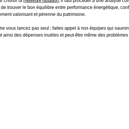
r choisir la 
meilleure isolation
, il faut procéder à une analyse co
t de trouver le bon équilibre entre performance énergétique, confo
sement valorisant et pérenne du patrimoine.
ne vous lancez pas seul ; faites appel à nos équipes qui sauront
 ainsi des dépenses inutiles et peut-être même des problèmes 